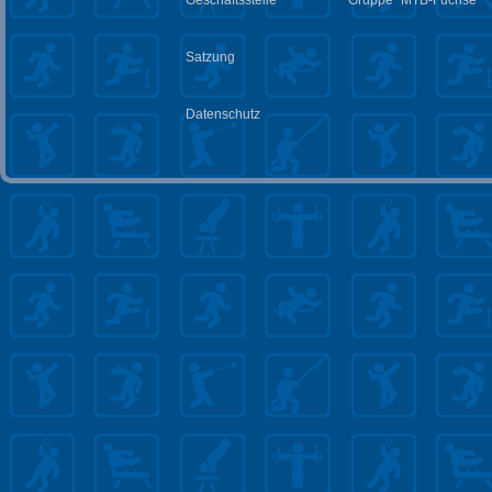
Geschäftsstelle
Gruppe "MTB-Füchse"
Satzung
Datenschutz