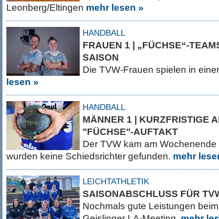
Leonberg/Eltingen
mehr lesen »
HANDBALL
FRAUEN 1 | „FÜCHSE“-TEAMS
SAISON
Die TVW-Frauen spielen in eine
lesen »
HANDBALL
MÄNNER 1 | KURZFRISTIGE 
"FÜCHSE"-AUFTAKT
Der TVW kam am Wochenende ni
wurden keine Schiedsrichter gefunden.
mehr lese
LEICHTATHLETIK
SAISONABSCHLUSS FÜR TV
Nochmals gute Leistungen beim
Geislinger LA-Meeting
mehr le