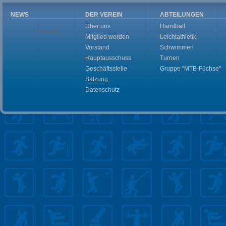
NEWS
DER VEREIN
ABTEILUNGEN
Über uns
Handball
Alle News
Mitglied werden
Leichtathletik
Vorstand
Schwimmen
Hauptausschuss
Turnen
Geschäftsstelle
Gruppe "MTB-Füchse"
Satzung
Datenschutz