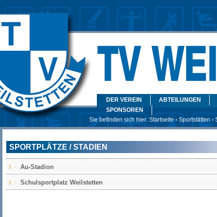
DER VEREIN
ABTEILUNGEN
SPONSOREN
Sie befinden sich hier:
Startseite
›
Sportstätten
› 
SPORTPLÄTZE / STADIEN
Au-Stadion
Schulsportplatz Weilstetten