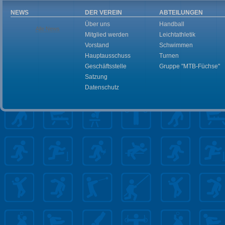
NEWS
DER VEREIN
ABTEILUNGEN
Über uns
Handball
Alle News
Mitglied werden
Leichtathletik
Vorstand
Schwimmen
Hauptausschuss
Turnen
Geschäftsstelle
Gruppe "MTB-Füchse"
Satzung
Datenschutz