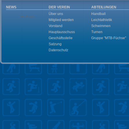
NEWS
DER VEREIN
ABTEILUNGEN
Über uns
Handball
Alle News
Mitglied werden
Leichtathletik
Vorstand
Schwimmen
Hauptausschuss
Turnen
Geschäftsstelle
Gruppe "MTB-Füchse"
Satzung
Datenschutz