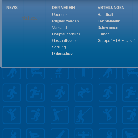
NEWS
DER VEREIN
ABTEILUNGEN
Über uns
Handball
Alle News
Mitglied werden
Leichtathletik
Vorstand
Schwimmen
Hauptausschuss
Turnen
Geschäftsstelle
Gruppe "MTB-Füchse"
Satzung
Datenschutz