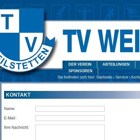
DER VEREIN
ABTEILUNGEN
SPONSOREN
Sie befinden sich hier:
Startseite
›
Service
› Kont
KONTAKT
Name:
E-Mail:
Ihre Nachricht: