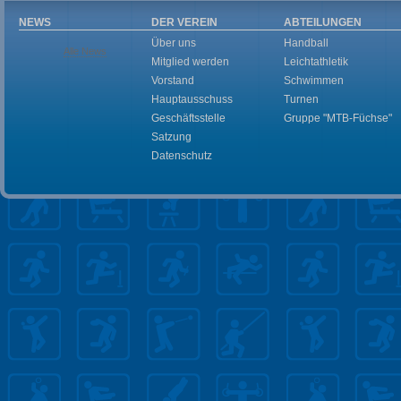
NEWS
DER VEREIN
ABTEILUNGEN
Über uns
Handball
Alle News
Mitglied werden
Leichtathletik
Vorstand
Schwimmen
Hauptausschuss
Turnen
Geschäftsstelle
Gruppe "MTB-Füchse"
Satzung
Datenschutz