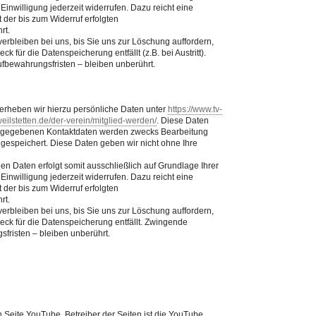
 Einwilligung jederzeit widerrufen. Dazu reicht eine
 der bis zum Widerruf erfolgten
rt.
rbleiben bei uns, bis Sie uns zur Löschung auffordern,
k für die Datenspeicherung entfällt (z.B. bei Austritt).
bewahrungsfristen – bleiben unberührt.
erheben wir hierzu persönliche Daten unter
https://www.tv-
weilstetten.de/der-verein/mitglied-werden/
. Diese Daten
angegebenen Kontaktdaten werden zwecks Bearbeitung
 gespeichert. Diese Daten geben wir nicht ohne Ihre
n Daten erfolgt somit ausschließlich auf Grundlage Ihrer
 Einwilligung jederzeit widerrufen. Dazu reicht eine
 der bis zum Widerruf erfolgten
rt.
rbleiben bei uns, bis Sie uns zur Löschung auffordern,
eck für die Datenspeicherung entfällt. Zwingende
risten – bleiben unberührt.
 Seite YouTube. Betreiber der Seiten ist die YouTube,