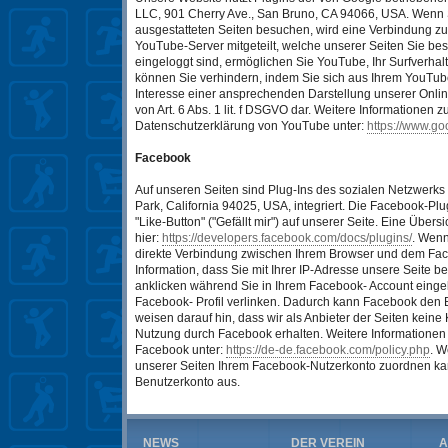
LLC, 901 Cherry Ave., San Bruno, CA 94066, USA. Wenn 
ausgestatteten Seiten besuchen, wird eine Verbindung z
YouTube-Server mitgeteilt, welche unserer Seiten Sie b
eingeloggt sind, ermöglichen Sie YouTube, Ihr Surfverhalt
können Sie verhindern, indem Sie sich aus Ihrem YouTub
Interesse einer ansprechenden Darstellung unserer Online
von Art. 6 Abs. 1 lit. f DSGVO dar. Weitere Informationen
Datenschutzerklärung von YouTube unter:
https://www.goo
Facebook
Auf unseren Seiten sind Plug-Ins des sozialen Netzwerks
Park, California 94025, USA, integriert. Die Facebook-
"Like-Button" ("Gefällt mir") auf unserer Seite. Eine Über
hier:
https://developers.facebook.com/docs/plugins/
. Wenn
direkte Verbindung zwischen Ihrem Browser und dem Face
Information, dass Sie mit Ihrer IP-Adresse unsere Seite
anklicken während Sie in Ihrem Facebook- Account eingelo
Facebook- Profil verlinken. Dadurch kann Facebook den 
weisen darauf hin, dass wir als Anbieter der Seiten keine
Nutzung durch Facebook erhalten. Weitere Informationen 
Facebook unter:
https://de-de.facebook.com/policy.php
. W
unserer Seiten Ihrem Facebook-Nutzerkonto zuordnen kan
Benutzerkonto aus.
NEWS
DER VEREIN
A