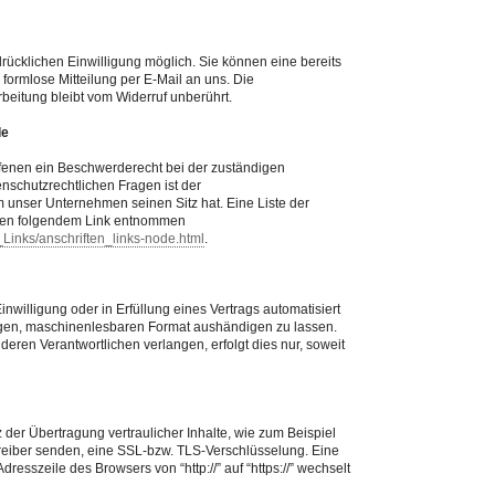
rücklichen Einwilligung möglich. Sie können eine bereits
e formlose Mitteilung per E-Mail an uns. Die
beitung bleibt vom Widerruf unberührt.
de
offenen ein Beschwerderecht bei der zuständigen
nschutzrechtlichen Fragen ist der
unser Unternehmen seinen Sitz hat. Eine Liste der
nen folgendem Link entnommen
_Links/anschriften_links-node.html
.
inwilligung oder in Erfüllung eines Vertrags automatisiert
gigen, maschinenlesbaren Format aushändigen zu lassen.
eren Verantwortlichen verlangen, erfolgt dies nur, soweit
der Übertragung vertraulicher Inhalte, wie zum Beispiel
treiber senden, eine SSL-bzw. TLS-Verschlüsselung. Eine
esszeile des Browsers von “http://” auf “https://” wechselt