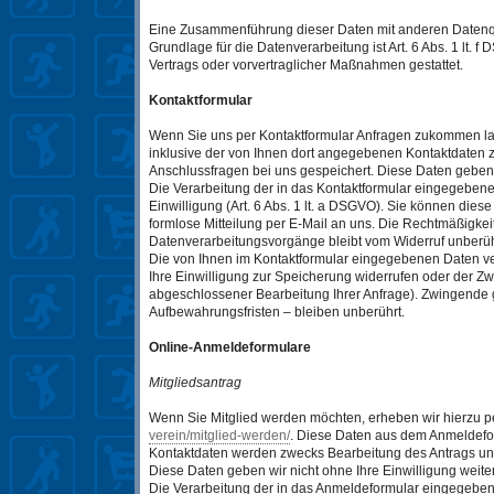
Eine Zusammenführung dieser Daten mit anderen Datenq
Grundlage für die Datenverarbeitung ist Art. 6 Abs. 1 lt. 
Vertrags oder vorvertraglicher Maßnahmen gestattet.
Kontaktformular
Wenn Sie uns per Kontaktformular Anfragen zukommen l
inklusive der von Ihnen dort angegebenen Kontaktdaten z
Anschlussfragen bei uns gespeichert. Diese Daten geben w
Die Verarbeitung der in das Kontaktformular eingegebenen
Einwilligung (Art. 6 Abs. 1 lt. a DSGVO). Sie können diese
formlose Mitteilung per E-Mail an uns. Die Rechtmäßigkeit
Datenverarbeitungsvorgänge bleibt vom Widerruf unberüh
Die von Ihnen im Kontaktformular eingegebenen Daten ver
Ihre Einwilligung zur Speicherung widerrufen oder der Zwe
abgeschlossener Bearbeitung Ihrer Anfrage). Zwingende
Aufbewahrungsfristen – bleiben unberührt.
Online-Anmeldeformulare
Mitgliedsantrag
Wenn Sie Mitglied werden möchten, erheben wir hierzu p
verein/mitglied-werden/
. Diese Daten aus dem Anmeldefo
Kontaktdaten werden zwecks Bearbeitung des Antrags und
Diese Daten geben wir nicht ohne Ihre Einwilligung weiter
Die Verarbeitung der in das Anmeldeformular eingegebene