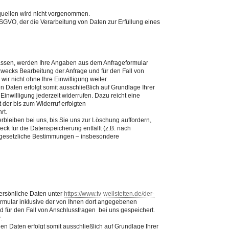
uellen wird nicht vorgenommen.
f DSGVO, der die Verarbeitung von Daten zur Erfüllung eines
assen, werden Ihre Angaben aus dem Anfrageformular
wecks Bearbeitung der Anfrage und für den Fall von
ir nicht ohne Ihre Einwilligung weiter.
 Daten erfolgt somit ausschließlich auf Grundlage Ihrer
 Einwilligung jederzeit widerrufen. Dazu reicht eine
 der bis zum Widerruf erfolgten
rt.
bleiben bei uns, bis Sie uns zur Löschung auffordern,
ck für die Datenspeicherung entfällt (z.B. nach
 gesetzliche Bestimmungen – insbesondere
ersönliche Daten unter
https://www.tv-weilstetten.de/der-
rmular inklusive der von Ihnen dort angegebenen
 für den Fall von Anschlussfragen bei uns gespeichert.
.
n Daten erfolgt somit ausschließlich auf Grundlage Ihrer