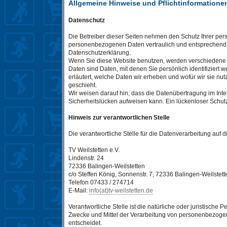
Allgemeine Hinweise und Pflichtinformatione
Datenschutz
Die Betreiber dieser Seiten nehmen den Schutz Ihrer pers
personenbezogenen Daten vertraulich und entsprechend d
Datenschutzerklärung.
Wenn Sie diese Website benutzen, werden verschiede
Daten sind Daten, mit denen Sie persönlich identifiziert
erläutert, welche Daten wir erheben und wofür wir sie nu
geschieht.
Wir weisen darauf hin, dass die Datenübertragung im Inte
Sicherheitslücken aufweisen kann. Ein lückenloser Schutz 
Hinweis zur verantwortlichen Stelle
Die verantwortliche Stelle für die Datenverarbeitung auf di
TV Weilstetten e.V.
Lindenstr. 24
72336 Balingen-Weilstetten
c/o Steffen König, Sonnenstr. 7, 72336 Balingen-Weilstett
Telefon 07433 / 274714
E-Mail:
info(at)tv-weilstetten.de
Verantwortliche Stelle ist die natürliche oder juristische
Zwecke und Mittel der Verarbeitung von personenbezogen
entscheidet.