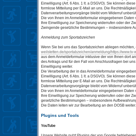
Einwilligung (Art. 6 Abs. 1 lt. a DSGVO). Sie können diese
formlose Mitteilung per E-Mail an uns. Die Rechtmäßigkeit
Datenverarbeitungsvorgänge bleibt vom Widerruf unberüh
Die von Ihnen im Anmeldeformular eingegebenen Daten ve
Ihre Einwilligung zur Speicherung widerrufen oder der Zwec
Zwingende gesetzliche Bestimmungen – insbesondere Auf
Anmeldung zum Sportabzeichen
Wenn Sie bei uns das Sportabzeichen ablegen möchten, 
weilstetten.de/sportabzeichen/anmeldung/
https://www.tv-
aus dem Anmeldeformular inklusive der von Ihnen dort 
des Antrags und für den Fall von Anschlussfragen bei uns
Einwilligung weiter.
Die Verarbeitung der in das Anmeldeformular eingegebene
Einwilligung (Art. 6 Abs. 1 lt. a DSGVO). Sie können diese
formlose Mitteilung per E-Mail an uns. Die Rechtmäßigkeit
Datenverarbeitungsvorgänge bleibt vom Widerruf unberüh
Die von Ihnen im Anmeldeformular eingegebenen Daten ve
Ihre Einwilligung zur Speicherung widerrufen oder der Zw
gesetzliche Bestimmungen – insbesondere Aufbewahrungsf
Die Daten leiten wir zur Bearbeitung an den DOSB weiter.
Plugins und Tools
YouTube
Unsere Website nutzt Plugins der von Google betriebenen