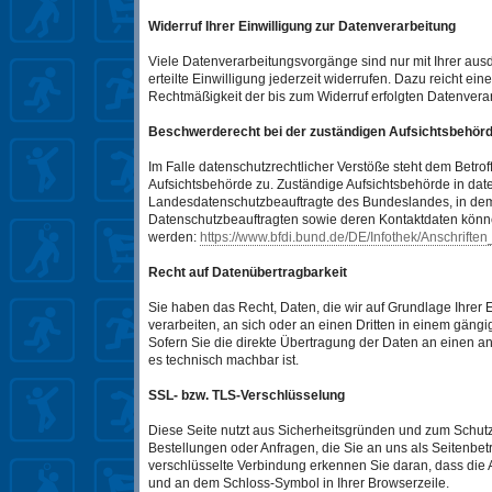
Widerruf Ihrer Einwilligung zur Datenverarbeitung
Viele Datenverarbeitungsvorgänge sind nur mit Ihrer ausd
erteilte Einwilligung jederzeit widerrufen. Dazu reicht ein
Rechtmäßigkeit der bis zum Widerruf erfolgten Datenverar
Beschwerderecht bei der zuständigen Aufsichtsbehör
Im Falle datenschutzrechtlicher Verstöße steht dem Betr
Aufsichtsbehörde zu. Zuständige Aufsichtsbehörde in date
Landesdatenschutzbeauftragte des Bundeslandes, in dem 
Datenschutzbeauftragten sowie deren Kontaktdaten kön
werden:
https://www.bfdi.bund.de/DE/Infothek/Anschriften
Recht auf Datenübertragbarkeit
Sie haben das Recht, Daten, die wir auf Grundlage Ihrer E
verarbeiten, an sich oder an einen Dritten in einem gän
Sofern Sie die direkte Übertragung der Daten an einen and
es technisch machbar ist.
SSL- bzw. TLS-Verschlüsselung
Diese Seite nutzt aus Sicherheitsgründen und zum Schutz 
Bestellungen oder Anfragen, die Sie an uns als Seitenbe
verschlüsselte Verbindung erkennen Sie daran, dass die Adr
und an dem Schloss-Symbol in Ihrer Browserzeile.