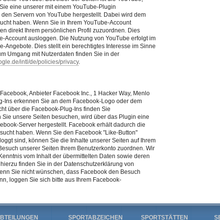
Sie eine unserer mit einem YouTube-Plugin
u den Servern von YouTube hergestellt. Dabei wird dem
esucht haben. Wenn Sie in Ihrem YouTube-Account
en direkt Ihrem persönlichen Profil zuzuordnen. Dies
e-Account ausloggen. Die Nutzung von YouTube erfolgt im
-Angebote. Dies stellt ein berechtigtes Interesse im Sinne
 zum Umgang mit Nutzerdaten finden Sie in der
gle.de/intl/de/policies/privacy
.
 Facebook, Anbieter Facebook Inc., 1 Hacker Way, Menlo
Plug-Ins erkennen Sie an dem Facebook-Logo oder dem
sicht über die Facebook-Plug-Ins finden Sie
 Sie unsere Seiten besuchen, wird über das Plugin eine
book-Server hergestellt. Facebook erhält dadurch die
 besucht haben. Wenn Sie den Facebook "Like-Button"
ggt sind, können Sie die Inhalte unserer Seiten auf Ihrem
Besuch unserer Seiten Ihrem Benutzerkonto zuordnen. Wir
 Kenntnis vom Inhalt der übermittelten Daten sowie deren
hierzu finden Sie in der Datenschutzerklärung von
enn Sie nicht wünschen, dass Facebook den Besuch
n, loggen Sie sich bitte aus Ihrem Facebook-
BTEILUNGEN
SPORTABZEICHEN
SPORTSTÄTTEN
S