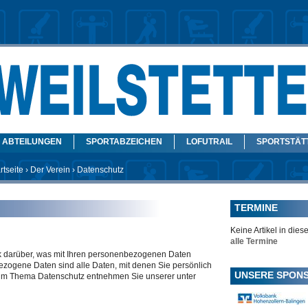
ABTEILUNGEN
SPORTABZEICHEN
LOFUTRAIL
SPORTSTÄT
rtseite
›
Der Verein
› Datenschutz
TERMINE
Keine Artikel in diese
alle Termine
k darüber, was mit Ihren personenbezogenen Daten
zogene Daten sind alle Daten, mit denen Sie persönlich
UNSERE SPON
n zum Thema Datenschutz entnehmen Sie unserer unter