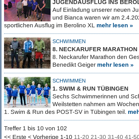
JUGENDAUSFLUG INS BEROL
Auf Einladung unserer neuen J
und Bianca waren wir am 2.4.20
sportlichen Ausflug im Berolino XL
mehr lesen »
SCHWIMMEN
8. NECKARUFER MARATHON
8. Neckarufer Marathon den Gesa
Benedikt Geiger
mehr lesen »
SCHWIMMEN
1. SWIM & RUN TÜBINGEN
Sechs Schwimmerinnen und Sc
Weilstetten nahmen am Wochene
1. Swim & Run des POST-SV in Tübingen teil.
meh
Treffer 1 bis 10 von 102
<< Erste
< Vorherige
1-10
11-20
21-30
31-40
41-5