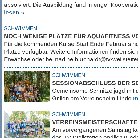
absolviert. Die Ausbildung fand in enger Kooperati
lesen »
SCHWIMMEN
NOCH WENIGE PLÄTZE FÜR AQUAFITNESS 
Für die kommenden Kurse Start Ende Februar sind
Plätze verfügbar. Weitere Informationen finden sic
Erwachse oder bei nadine.burchardt@tv-weilstett
SCHWIMMEN
SESSIONABSCHLUSS DER S
Gemeinsame Schnitzeljagd mit
Grillen am Verreinsheim Linde
m
SCHWIMMEN
VERREINSMEISTERSCHAFTE
Am vorvergangenen Samstag k
des TV Weilstetten endlich wiede