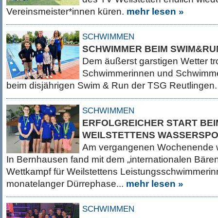
Vereinsmeister*innen küren.
mehr lesen »
SCHWIMMEN
SCHWIMMER BEIM SWIM&RUN
Dem äußerst garstigen Wetter tr
Schwimmerinnen und Schwimmer
beim disjährigen Swim & Run der TSG Reutlingen
SCHWIMMEN
ERFOLGREICHER START BEI
WEILSTETTENS WASSERSP
Am vergangenen Wochenende war
In Bernhausen fand mit dem „internationalen Bären
Wettkampf für Weilstettens Leistungsschwimmeri
monatelanger Dürrephase...
mehr lesen »
SCHWIMMEN