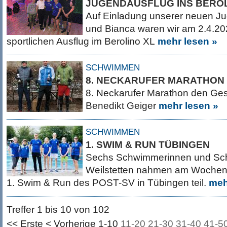
JUGENDAUSFLUG INS BEROL
Auf Einladung unserer neuen J
und Bianca waren wir am 2.4.20
sportlichen Ausflug im Berolino XL
mehr lesen »
SCHWIMMEN
8. NECKARUFER MARATHON
8. Neckarufer Marathon den Gesa
Benedikt Geiger
mehr lesen »
SCHWIMMEN
1. SWIM & RUN TÜBINGEN
Sechs Schwimmerinnen und Sc
Weilstetten nahmen am Wochene
1. Swim & Run des POST-SV in Tübingen teil.
meh
Treffer 1 bis 10 von 102
<< Erste
< Vorherige
1-10
11-20
21-30
31-40
41-5