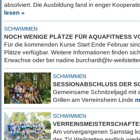
absolviert. Die Ausbildung fand in enger Kooperati
lesen »
SCHWIMMEN
NOCH WENIGE PLÄTZE FÜR AQUAFITNESS 
Für die kommenden Kurse Start Ende Februar sind
Plätze verfügbar. Weitere Informationen finden sic
Erwachse oder bei nadine.burchardt@tv-weilstett
SCHWIMMEN
SESSIONABSCHLUSS DER S
Gemeinsame Schnitzeljagd mit
Grillen am Verreinsheim Linde
m
SCHWIMMEN
VERREINSMEISTERSCHAFTE
Am vorvergangenen Samstag k
des TV Weilstetten endlich wiede