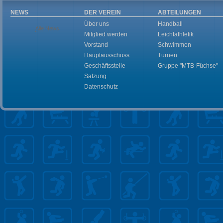
NEWS
DER VEREIN
ABTEILUNGEN
Über uns
Handball
Alle News
Mitglied werden
Leichtathletik
Vorstand
Schwimmen
Hauptausschuss
Turnen
Geschäftsstelle
Gruppe "MTB-Füchse"
Satzung
Datenschutz