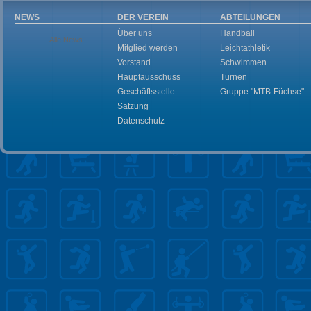
NEWS
DER VEREIN
ABTEILUNGEN
Über uns
Handball
Alle News
Mitglied werden
Leichtathletik
Vorstand
Schwimmen
Hauptausschuss
Turnen
Geschäftsstelle
Gruppe "MTB-Füchse"
Satzung
Datenschutz