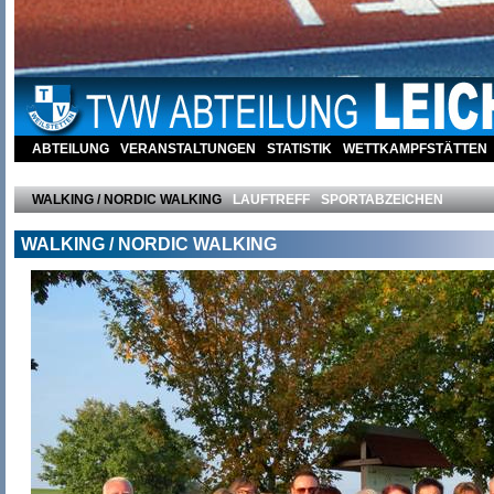
ABTEILUNG
VERANSTALTUNGEN
STATISTIK
WETTKAMPFSTÄTTEN
KONTAKT
WALKING / NORDIC WALKING
LAUFTREFF
SPORTABZEICHEN
WALKING / NORDIC WALKING